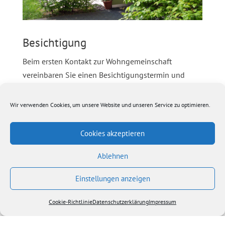
Besichtigung
Beim ersten Kontakt zur Wohngemeinschaft
vereinbaren Sie einen Besichtigungstermin und
sehen sich die Wohngemeinschaft in Ruhe an. In
vielen Wohngemeinschaften ist zudem ein
Wir verwenden Cookies, um unsere Website und unseren Service zu optimieren.
Hospitationstag üblich, an dem der Interessent
selbst das Leben in der Wohngemeinschaft
Cookies akzeptieren
kennenlernt. In den meisten Wohngemeinschaften
Ablehnen
ist eine Besichtigung nur möglich, wenn ein Platz
frei ist.
Einstellungen anzeigen
Cookie-Richtlinie
Datenschutzerklärung
Impressum